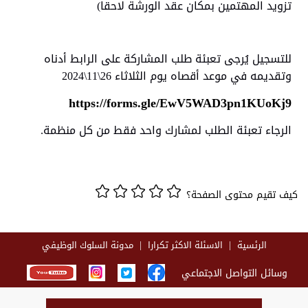
تزويد المهتمين بمكان عقد الورشة لاحقا)
للتسجيل يُرجى تعبئة طلب المشاركة على الرابط أدناه
وتقديمه في موعد أقصاه يوم الثلاثاء 26\11\2024
https://forms.gle/EwV5WAD3pn1KUoKj9
الرجاء تعبئة الطلب لمشارك واحد فقط من كل منظمة.
كيف تقيم محتوى الصفحة؟
الرئسية
الاسئلة الاكثر تكرارا
مدونة السلوك الوظيفي
وسائل التواصل الاجتماعي