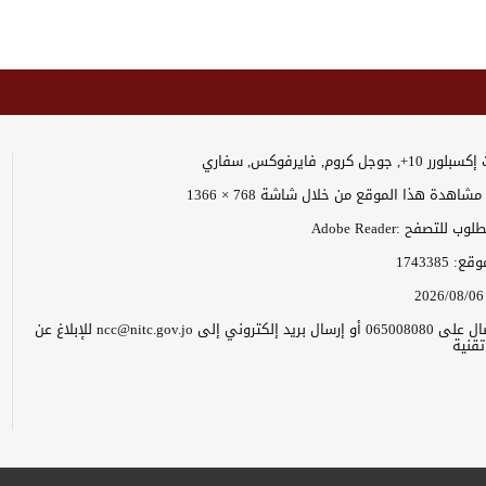
وجل كروم, فايرفوكس, سفاري
اهدة هذا الموقع من خلال شاشة 768 × 1366
 للتصفح :Adobe Reader
موقع:
1743385
2026/08/06
يرجى الاتصال على 065008080 أو إرسال بريد إلكتروني إلى ncc@nitc.gov.jo للإبلاغ عن
قنية