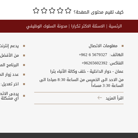
كيف تقيم محتوى الصفحة؟
الرئسية
الاسئلة الاكثر تكرارا
مدونة السلوك الوظيفي
معلومات الاتصال
يدعم إنترنت إكسبلورر 10+, ج
الهاتف:
+962 6 5679327
من الأفضل مش
الفاكس:
+96265602392
البرنامج المطلوب
عمان - دوار الداخلية - خلف وكالة الأنباء بترا
عدد زوار ال
من الاحد الى الخميس من الساعة 8:30 صباحا الى
اخر تعديل:
الساعة 3:30 مساءاً
اقرأ المزيد
أي مشكلة ت