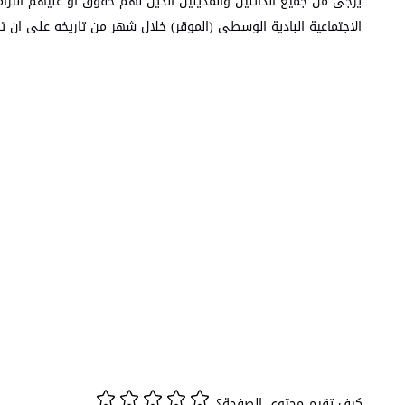
يرجى من جميع الدائنين والمدينين الذين لهم حقوق او عليهم التزام
الاجتماعية البادية الوسطى (الموقر) خلال شهر من تاريخه على ان ت
كيف تقيم محتوى الصفحة؟