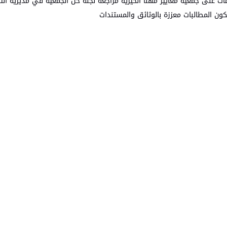
ات على جمعية مغايير مهنا الخيرية مراجعة لجنة حل الجمعية في مديرية التن
كون المطالبات معززة بالوثائق والمستندات