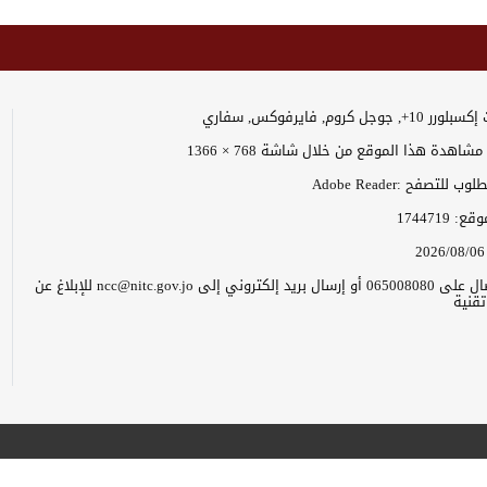
وجل كروم, فايرفوكس, سفاري
اهدة هذا الموقع من خلال شاشة 768 × 1366
 للتصفح :Adobe Reader
موقع:
1744719
2026/08/06
يرجى الاتصال على 065008080 أو إرسال بريد إلكتروني إلى ncc@nitc.gov.jo للإبلاغ عن
قنية