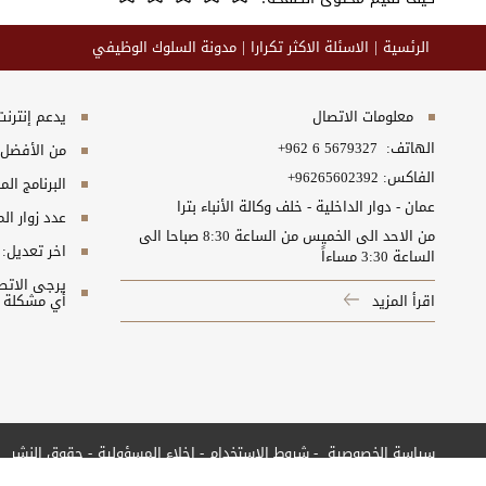
الرئسية
الاسئلة الاكثر تكرارا
مدونة السلوك الوظيفي
معلومات الاتصال
يدعم إنترنت إكسبلورر 10+, ج
الهاتف:
+962 6 5679327
من الأفضل مش
الفاكس:
+96265602392
البرنامج المطلوب
عمان - دوار الداخلية - خلف وكالة الأنباء بترا
عدد زوار ال
من الاحد الى الخميس من الساعة 8:30 صباحا الى
اخر تعديل:
الساعة 3:30 مساءاً
اقرأ المزيد
أي مشكلة ت
سياسة الخصوصية
شروط الاستخدام
إخلاء المسؤولية
حقوق النشر
جميع الحقوق محفوظة © 2026 وزارة التنمية الاجتماعية