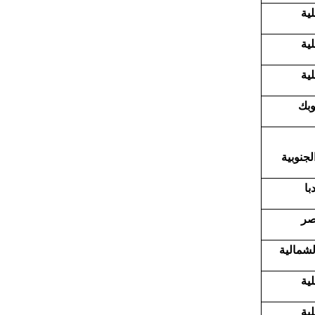
لية
لية
لية
وبك
الجنوبية
با
صر
الشمالية
لية
لية