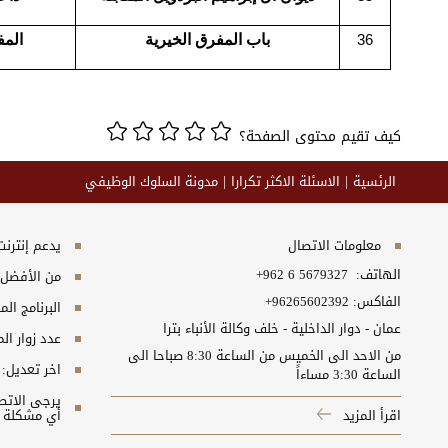
باب المفرق الخيرية
الم
36
كيف تقيم محتوى الصفحة؟
الرئسية
الاسئلة الاكثر تكرارا
مدونة السلوك الوظيفي
معلومات الاتصال
يدعم إنترنت إكسبلورر 10+, ج
الهاتف:
+962 6 5679327
من الأفضل مش
الفاكس:
+96265602392
البرنامج المطلوب
عمان - دوار الداخلية - خلف وكالة الأنباء بترا
عدد زوار ال
من الاحد الى الخميس من الساعة 8:30 صباحا الى
اخر تعديل:
الساعة 3:30 مساءاً
اقرأ المزيد
أي مشكلة ت