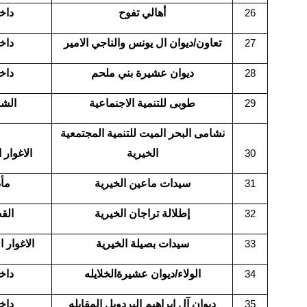
أهالي تفوح
داخ
26
تعاون/ديوان ال يونس والناجي الامير
داخ
27
ديوان عشيرة بني ملحم
داخ
28
طوبى للتنمية الاجنماعية
الش
29
نشامى البحر الميت للتنمية المجتمعية
الخيرية
الاغوار 
30
سيدات ماعين الخيرية
مأد
31
إطلالة تراجان الخيرية
الق
32
سيدات بصيلة الخيرية
الاغوار 
33
الولاء/ديوان عشيرةالخلايله
داخ
34
ديوان آل إبراهيم البردويل المقابله
داخ
35