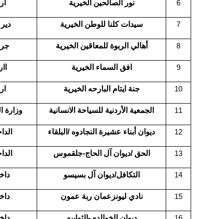
نور الصالحين الخيرية
ار
6
سيدات كلنا للوطن الخيرية
دير 
7
أهالي الربوة للمعاقين الخيرية
جر
8
افق السماء الخيرية
اار
9
جنة ايتام البارحه الخيرية
ار
10
الجمعية الأردنية للسياحة الانسانية
وزارة ا
11
ديوان أبناء عشيرة النجادوه /البلقاء
الدا
12
الحق /ديوان آل الحاج-جلقموس
الدا
13
التكافل/ديوان آل بسيسو
داخ
14
نادي ليونزعمان ربة عمون
داخ
15
ديوان الخوالده -الثوابيه
داخ
16