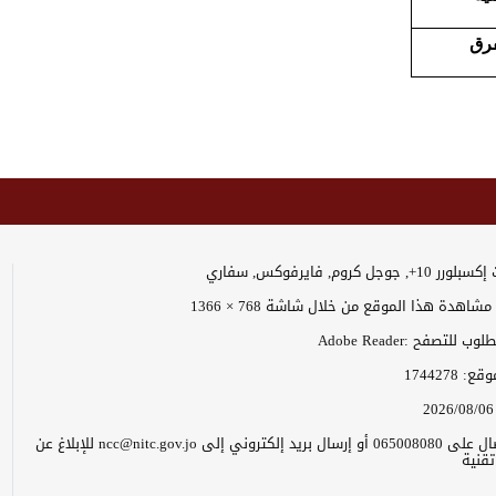
فرق
وجل كروم, فايرفوكس, سفاري
اهدة هذا الموقع من خلال شاشة 768 × 1366
 للتصفح :Adobe Reader
موقع:
1744278
2026/08/06
يرجى الاتصال على 065008080 أو إرسال بريد إلكتروني إلى ncc@nitc.gov.jo للإبلاغ عن
قنية