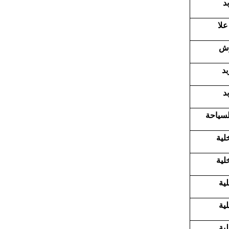
بد
علا
ش
بد
بد
لسياحة
خلية
خلية
لية
لية
لية