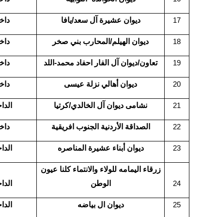
ديوان عشيرة آل سعد/يافا
داخ
17
ديوان الهيلم/المحارب بني صخر
داخ
18
تعاون/ديوان آل الفار احفاد محمد-اللد
داخ
19
ديوان أهالي نزلة عيسى
داخ
20
نشامى ديوان آل الخالدي/كرتيا
الدا
21
الصداقة الأردنية الجنوب افريقية
داخ
22
ديوان أبناء عشيرة المناصره
الدا
23
زرقاء اليمامه للولاء والانتماء كلنا عيون
الوطن
الدا
24
ديوان ال بياضه
الدا
25